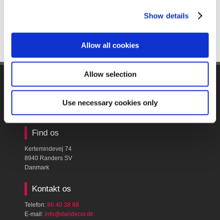
Show details
Allow all cookies
Allow selection
Firmanavn & CVR​
Use necessary cookies only
Dan Decor A/S
CVR: ​16398586
Find os
Kertemindevej 74
8940 Randers SV
Danmark
Kontakt os
Telefon:
86 40 38 88
E-mail:
​info@dandecor.dk