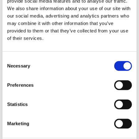
provide social media features and to analyse our traffic.
​Montagen foregår ved at presse de 2 plastdele sammen om
vinduesrammen og beslaget kan anvendes til alle typer af
We also share information about your use of our site with
indadgående dreje/kipvinduer.
our social media, advertising and analytics partners who
may combine it with other information that you’ve
Flere beslag
provided to them or that they’ve collected from your use
Monteringsvejledning​
of their services.
Consent
Necessary
Selection
Preferences
Statistics
Marketing